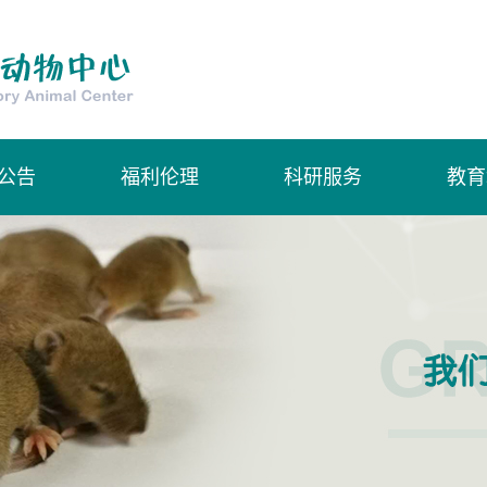
公告
福利伦理
科研服务
教育