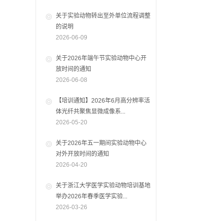
关于实验动物转出至外单位流程调整
的说明
2026-06-09
关于2026年端午节实验动物中心开
放时间的通知
2026-06-08
【培训通知】2026年6月高分辨率活
体光纤共聚焦显微成像系...
2026-05-20
关于2026年五一期间实验动物中心
对外开放时间的通知
2026-04-20
关于浙江大学医学实验动物培训基地
举办2026年春季医学实验...
2026-03-26