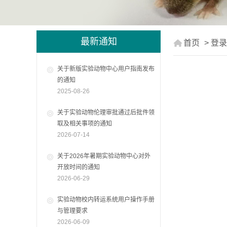
最新通知
首页
> 登录
关于新版实验动物中心用户指南发布
的通知
2025-08-26
关于实验动物伦理审批通过后批件领
取及相关事项的通知
2026-07-14
关于2026年暑期实验动物中心对外
开放时间的通知
2026-06-29
实验动物校内转运系统用户操作手册
与管理要求
2026-06-09