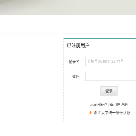
已注册用户
登录名
密码
登录
忘记密码?
|
新用户注册
浙江大学统一身份认证