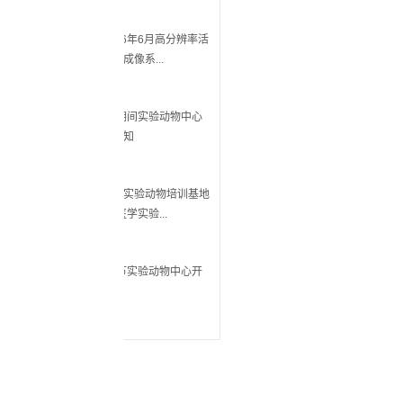
6年6月高分辨率活
像系...
一期间实验动物中心
知
实验动物培训基地
学实验...
明节实验动物中心开