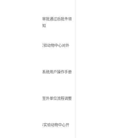
审批通过后批件领
知
期实验动物中心对外
系统用户操作手册
至外单位流程调整
午节实验动物中心开