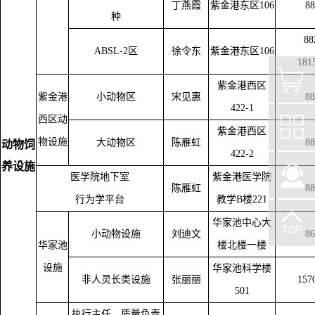
丁燕霞
紫金港东区
106
88
种
88
ABSL-2
区
徐令东
紫金港东区
106
181
紫金港西
区
紫金港
小动物
区
宋见惠
88
422-1
西区动
紫金港西区
物设施
大动物区
陈雁虹
88
动物
饲
422-2
养
设施
医学院地下室
紫金港医学院
陈雁虹
88
行为学
平台
教学
B
楼
221
华家池中心大
小动物设施
刘迪文
86
华家池
楼北楼一楼
设施
华家池科学楼
非人
灵长类设施
张丽丽
157
501
执行主任，质量负责