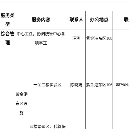
服务类
服务内容
联系人
办公地点
联
型
综合管
中心主任，
协调统管中心各
汪洌
紫金港东区
108
理
项事宜
一
至
三楼
实验
区
陈晓娟
紫金港东区
106
887909
紫金港
东区
设
施
四楼繁殖区、代管
保