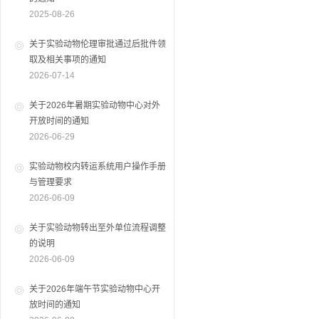
2025-08-26
关于实验动物伦理审批通过后批件领
取及相关事项的通知
2026-07-14
关于2026年暑期实验动物中心对外
开放时间的通知
2026-06-29
实验动物校内转运系统用户操作手册
与管理要求
2026-06-09
关于实验动物转出至外单位流程调整
的说明
2026-06-09
关于2026年端午节实验动物中心开
放时间的通知