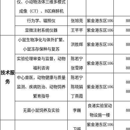
仪、小动物活体三维多模式
成像（
CT
）
、
B
区
麻醉
机
行为学、辐照仪
张旭亮
紫金港东区
106
88
显微注射系统仪器
王芊芊
紫金港东区
106
88
小鼠生物净化与体外扩繁、
洪胜辉
紫金港东区
106
88
小鼠冻存保种与复苏
实验
伦理审查
与监督，动物
陈若宁
88
紫金港东区
106
福利咨询
张雪婷
88
技术服
中心兽医，动物健康与质量
陈若宁
务
88
监测、疾病防治、动物饲养
陈晓娟
紫金港东区
106
88
繁育指导
丁燕霞
良渚实验室动
无菌小鼠饲养及实验
李巍
88
物设施一楼
紫金港东区
106
卫振
88