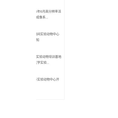
6年6月高分辨率活
像系...
一期间实验动物中心
知
实验动物培训基地
学实验...
明节实验动物中心开