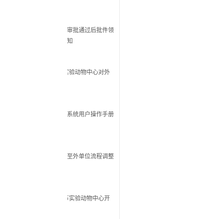
审批通过后批件领
知
期实验动物中心对外
系统用户操作手册
至外单位流程调整
午节实验动物中心开