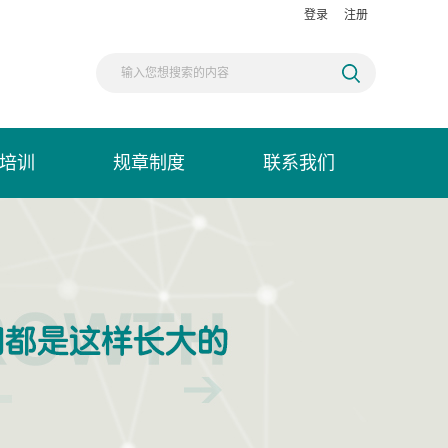
登录
注册
培训
规章制度
联系我们