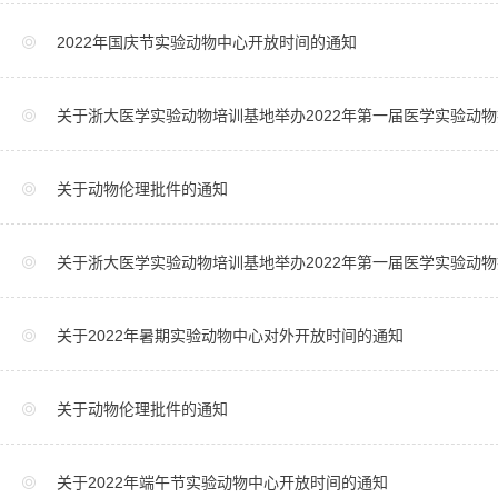
2022年国庆节实验动物中心开放时间的通知
关于浙大医学实验动物培训基地举办2022年第一届医学实验动物技
关于动物伦理批件的通知
关于浙大医学实验动物培训基地举办2022年第一届医学实验动物技
关于2022年暑期实验动物中心对外开放时间的通知
关于动物伦理批件的通知
关于2022年端午节实验动物中心开放时间的通知