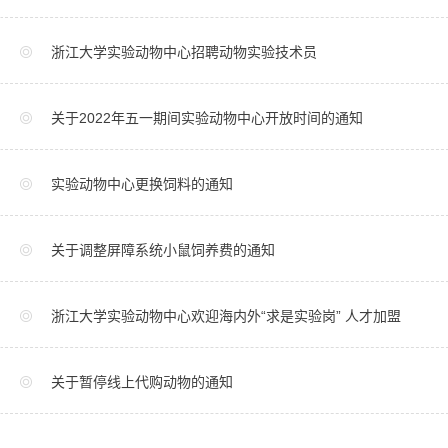
浙江大学实验动物中心招聘动物实验技术员
关于2022年五一期间实验动物中心开放时间的通知
实验动物中心更换饲料的通知
关于调整屏障系统小鼠饲养费的通知
浙江大学实验动物中心欢迎海内外“求是实验岗” 人才加盟
关于暂停线上代购动物的通知