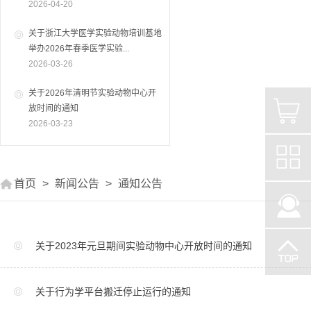
2026-04-20
关于浙江大学医学实验动物培训基地
举办2026年春季医学实验...
2026-03-26
关于2026年清明节实验动物中心开
放时间的通知
2026-03-23
首页
>
新闻公告
>
通知公告
关于2023年元旦期间实验动物中心开放时间的通知
关于行为学平台搬迁停止运行的通知