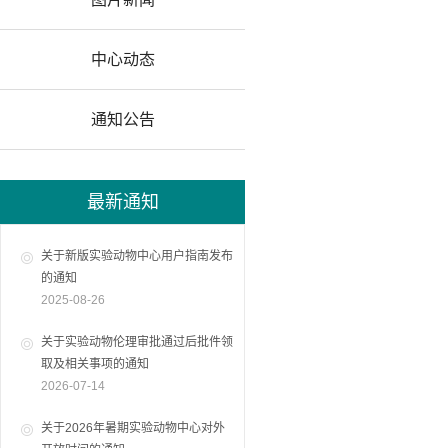
中心动态
通知公告
最新通知
关于新版实验动物中心用户指南发布
的通知
2025-08-26
关于实验动物伦理审批通过后批件领
取及相关事项的通知
2026-07-14
关于2026年暑期实验动物中心对外