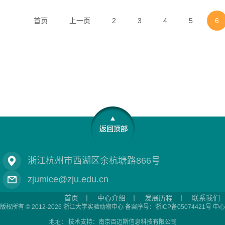
首页
上一页
2
3
4
5
6
浙江杭州市西湖区余杭塘路866号
zjumice@zju.edu.cn
首页
丨
中心介绍
丨
发展历程
丨
联系我们
版权所有 © 2012-2026 浙江大学实验动物中心 备案序号：浙ICP备05074421号 中心
地址： 技术支持：
南京百迈斯信息科技有限公司