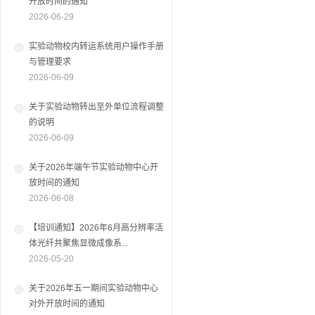
开放时间的通知
2026-06-29
实验动物校内转运系统用户操作手册
与管理要求
2026-06-09
关于实验动物转出至外单位流程调整
的说明
2026-06-09
关于2026年端午节实验动物中心开
放时间的通知
2026-06-08
【培训通知】2026年6月高分辨率活
体光纤共聚焦显微成像系...
2026-05-20
关于2026年五一期间实验动物中心
对外开放时间的通知