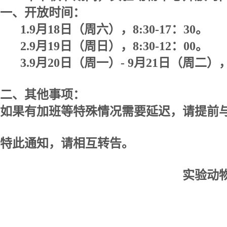
一、开放时间：
1.9
月18日（周六），8:30-17：30。
2.9
月19日（周日），8:30-12：00。
3.9
月20日（周一）- 9月21日（周二）
二、其他事项：
如果有加班等特殊情况需要延迟，请提前
特此通知，请相互转告。
实验动