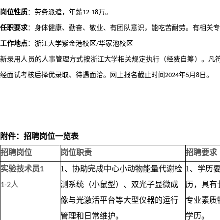
岗位性质
：劳务派遣，年薪
万。
12-18
任职要求
：身体健康、勤奋、敬业、有团队意识，能吃苦耐劳。有相关专
工作地点
：浙江大学紫金港校区
华家池校区
/
新录用人员的人事管理方式按浙江大学相关规定执行（经费自筹）。凡
经面试考核后择优录取、待遇面洽。网上报名截止时间
年
月
日。
2024
5
8
附件：招聘岗位一览表
招聘岗位
岗位职责
招聘要求
实验技术员
1、协助完成中心小动物能量代谢检
1、学历
1
人
测系统（小鼠型）、双光子显微成
历，具有
1-2
像与光激活平台等大型仪器的运行
专业素质
管理和日常维护。
学历。