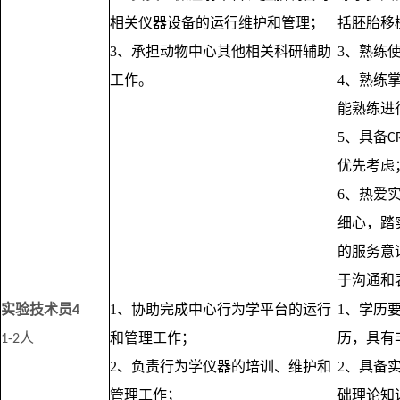
相关仪器设备的运行维护和管理；
括胚胎移
3、承担动物中心其他相关科研辅助
3、熟练
工作。
4、熟练
能熟练进
5、具备
C
优先考虑
6、热爱
细心，踏
的服务意
于沟通和
实验技术员
1、协助完成中心行为学平台的运行
1、学历
4
人
和管理工作；
历，具有
1-2
2、负责行为学仪器的培训、维护和
2、具备
管理工作；
础理论知