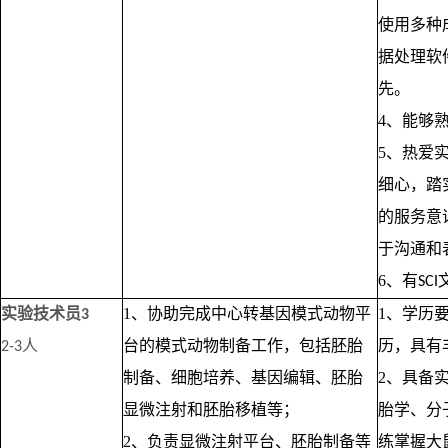
使用多种
据处理软
先。
4、能够
5、热爱
细心，踏
的服务意
于沟通和
6、有
SCI
实验技术员
1、协助完成中心转基因模式动物平
1、学历
3
人
台的模式动物制备工作，包括胚胎
历，具有
2-3
制备、细胞培养、基因编辑、胚胎
2、具备
显微注射和胚胎移植等；
胎学、分
2、负责显微注射平台、胚胎制备等
练掌握大