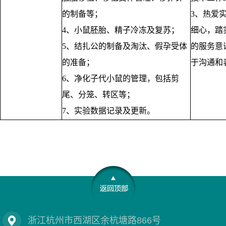
的制备等；
3、热爱
4、小鼠胚胎、精子冷冻及复苏；
细心，踏
5、结扎公的制备及淘汰、假孕受体
的服务意
的准备；
于沟通和
6、净化子代小鼠的管理，包括剪
尾、分笼、转区等；
7、实验数据记录及更新。
浙江杭州市西湖区余杭塘路866号