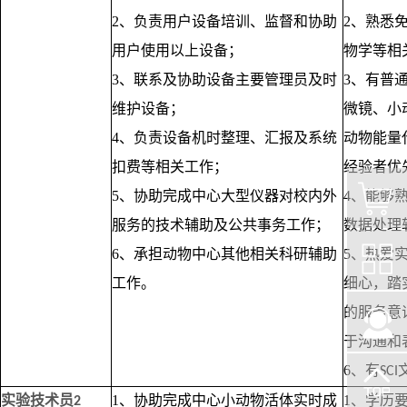
2、负责用户设备培训、监督和协助
2、熟悉
用户使用以上设备；
物学等相
3、联系及协助设备主要管理员及时
3、有普
维护设备；
微镜、小
4、负责设备机时整理、汇报及系统
动物能量
扣费等相关工作；
经验者优
5、协助完成中心大型仪器对校内外
4、能够
服务的技术辅助及公共事务工作；
数据处理
6、承担动物中心其他相关科研辅助
5、热爱
工作。
细心，踏
的服务意
于沟通和
6、有
SCI
实验技术员
1、协助完成中心小动物活体实时成
1、学历
2