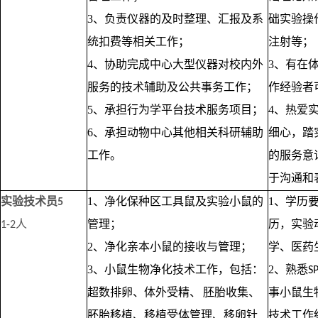
3、负责仪器的及时整理、汇报及系
础实验操
统扣费等相关工作；
注射等；
4、协助完成中心大型仪器对校内外
3、有在
服务的技术辅助及公共事务工作；
作经验者
5、承担行为学平台技术服务项目；
4、热爱
6、承担动物中心其他相关科研辅助
细心，踏
工作。
的服务意
于沟通和
实验技术员
1、净化保种区工具鼠及实验小鼠的
1、学历
5
人
管理；
历，实验
1-2
2、净化亲本小鼠的接收与管理；
学、医药
3、小鼠生物净化技术工作，包括：
2、熟悉
S
超数排卵、体外受精、
胚胎收集、
事小鼠生
胚胎移植、移植受体管理、移卵针
技术工作