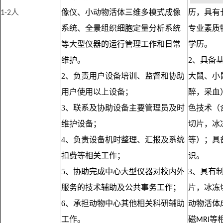
人
像仪、小动物活体三维多模式成像
历，具有
1-2
系统、全景组织细胞定量分析系统
专业素质
等大型仪器的运行管理工作和日常
学历。
维护。
2、具备
2、负责用户设备培训、监督和协助
大鼠、小
用户使用以上设备；
醉，采血
3、联系及协助设备主要管理员及时
色技术（
维护设备；
切片，冰
4、负责设备机时整理、汇报及系统
等）；具
扣费等相关工作；
识。
5、协助完成中心大型仪器对校内外
3、具有
服务的技术辅助及公共事务工作；
片，冰冻
6、承担动物中心其他相关科研辅助
动物活体
工作。
磁
等
MRI