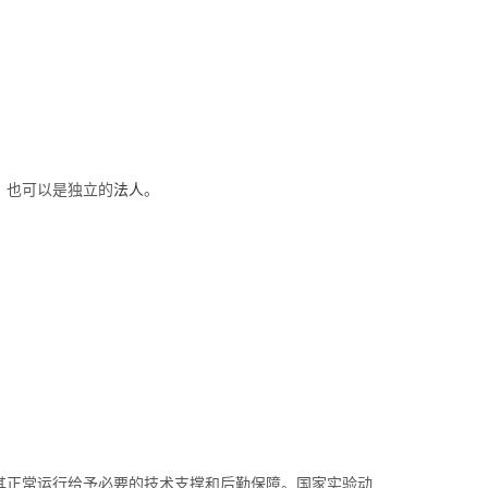
，也可以是独立的
法人
。
其正常运行给予必要的技术支撑和后勤保障。国家实验动